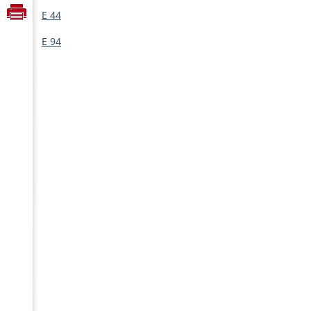
E 44
E 94