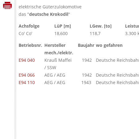
elektrische Güterzulokomotive
das "
deutsche Krokodil
"
Achsfolge
LüP [m]
LGew. [to]
Leistu
Co' Co'
18,600
118,7
3.300 
Betriebsnr.
Hersteller
Baujahr
wo gefahren
mech./elektr.
E94 040
Krauß Maffei
1942
Deutsche Reichsbah
/ SSW
E94 066
AEG / AEG
1942
Deutsche Reichsbah
E94 110
AEG / AEG
1943
Deutsche Reichsbah