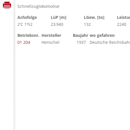
Schnellzuglokomotive
Achsfolge
LüP [m]
LGew. [to]
Leistu
2'C 1'h2
23,940
132
2240
Betriebsnr.
Hersteller
Baujahr
wo gefahren
01 204
Henschel
1937
Deutsche Reichsbah