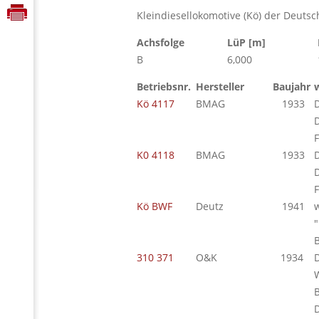
Kleindiesellokomotive (Kö) der Deuts
Achsfolge
LüP [m]
B
6,000
Betriebsnr.
Hersteller
Baujahr
Kö 4117
BMAG
1933
F
K0 4118
BMAG
1933
F
Kö BWF
Deutz
1941
w
310 371
O&K
1934
B