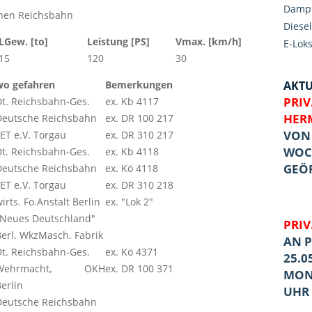
Dampf
chen Reichsbahn
Diesel
LGew. [to]
Leistung [PS]
Vmax. [km/h]
E-Lok
15
120
30
wo gefahren
Bemerkungen
AKTU
PRI
Dt. Reichsbahn-Ges.
ex. Kb 4117
HER
Deutsche Reichsbahn
ex. DR 100 217
VON 
ET e.V. Torgau
ex. DR 310 217
WOC
Dt. Reichsbahn-Ges.
ex. Kb 4118
GEÖF
Deutsche Reichsbahn
ex. Kö 4118
ET e.V. Torgau
ex. DR 310 218
irts. Fo.Anstalt Berlin
ex. "Lok 2"
"Neues Deutschland"
PRIV
Berl. WkzMasch. Fabrik
AN P
Dt. Reichsbahn-Ges.
ex. Kö 4371
25.0
Wehrmacht, OKH
ex. DR 100 371
MONT
erlin
UHR
Deutsche Reichsbahn